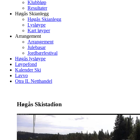
Klubbløp
Resultater
Høgås Skianlegg
Høgås Skianlegg
Lysløype
Kart løyper
Arrangement
Arrangement
Julebasar
Jordbærfestival
Høgås lysløype
Løypefond
Kalender Ski
Lavvo
Otra IL Netthandel
Høgås Skistadion