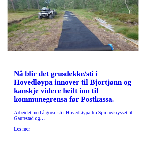
Nå blir det grusdekke/sti i
Hovedløypa innover til Bjortjønn og
kanskje videre heilt inn til
kommunegrensa før Postkassa.
Arbeidet med å gruse sti i Hovedløypa fra Sprene/krysset til
Gautestad og…
Les mer