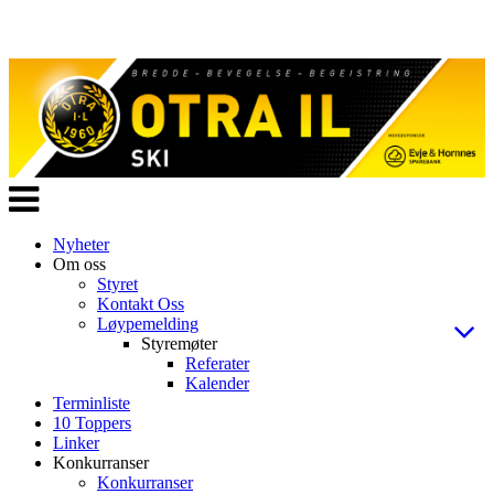
Veksle
navigasjon
Nyheter
Om oss
Styret
Kontakt Oss
Løypemelding
Styremøter
Referater
Kalender
Terminliste
10 Toppers
Linker
Konkurranser
Konkurranser