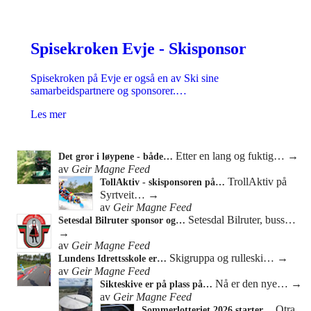
Spisekroken Evje - Skisponsor
Spisekroken på Evje er også en av Ski sine
samarbeidspartnere og sponsorer.…
Les mer
Etter en lang og fuktig…
→
Det gror i løypene - både…
av
Geir Magne Feed
TrollAktiv på
TollAktiv - skisponsoren på…
Syrtveit…
→
av
Geir Magne Feed
Setesdal Bilruter, buss…
Setesdal Bilruter sponsor og…
→
av
Geir Magne Feed
Skigruppa og rulleski…
→
Lundens Idrettsskole er…
av
Geir Magne Feed
Nå er den nye…
→
Sikteskive er på plass på…
av
Geir Magne Feed
Otra
Sommerlotteriet 2026 starter…