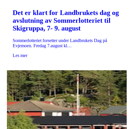
Det er klart for Landbrukets dag og
avslutning av Sommerlotteriet til
Skigruppa, 7- 9. august
Sommerlotteriet forsetter under Landbrukets Dag på
Evjemoen. Fredag 7.august kl…
Les mer