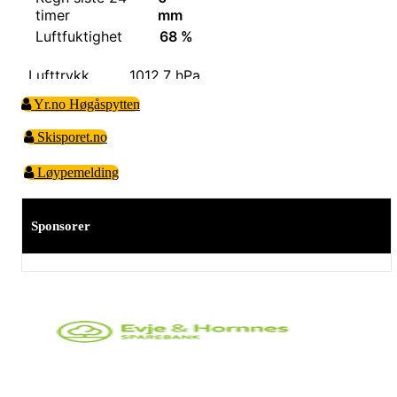
Yr.no Høgåspytten
Skisporet.no
Løypemelding
Sponsorer