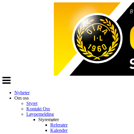
Veksle
navigasjon
Nyheter
Om oss
Styret
Kontakt Oss
Løypemelding
Styremøter
Referater
Kalender