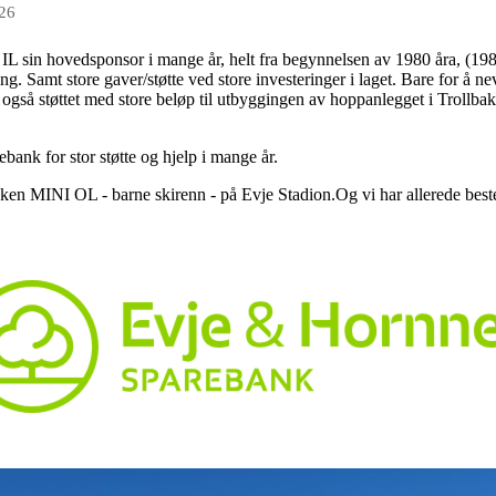
026
 sin hovedsponsor i mange år, helt fra begynnelsen av 1980 åra, (1983)
ring. Samt store gaver/støtte ved store investeringer i laget. Bare for å
gså støttet med store beløp til utbyggingen av hoppanlegget i Trollbak
ank for stor støtte og hjelp i mange år.
ken MINI OL - barne skirenn - på Evje Stadion.Og vi har allerede best