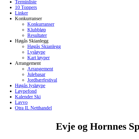
Terminliste
10 Toppers
Linker
Konkurranser
Konkurranser
Klubbløp
Resultater
Høgås Skianlegg
Høgås Skianlegg
Lysløype
Kart løyper
Arrangement
Arrangement
Julebasar
Jordbærfestival
Høgås lysløype
Løypefond
Kalender Ski
Lavvo
Otra IL Netthandel
Evje og Hornnes S