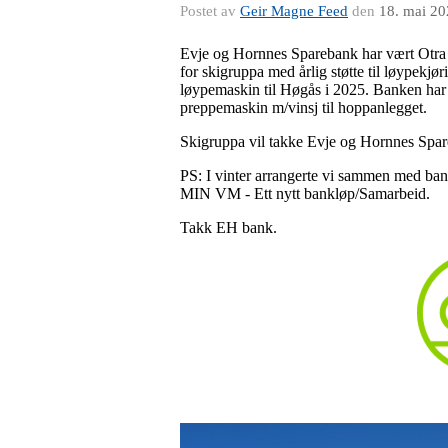
Postet av
Geir Magne Feed
den
18. mai 2
Evje og Hornnes Sparebank har vært Otra IL
for skigruppa med årlig støtte til løypekjø
løypemaskin til Høgås i 2025. Banken har o
preppemaskin m/vinsj til hoppanlegget.
Skigruppa vil takke Evje og Hornnes Spareb
PS: I vinter arrangerte vi sammen med ban
MIN VM - Ett nytt bankløp/Samarbeid.
Takk EH bank.