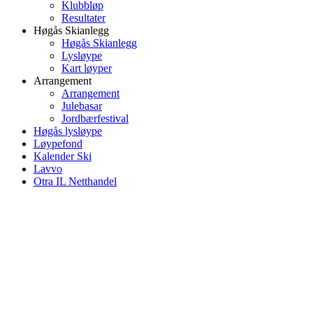
Klubbløp
Resultater
Høgås Skianlegg
Høgås Skianlegg
Lysløype
Kart løyper
Arrangement
Arrangement
Julebasar
Jordbærfestival
Høgås lysløype
Løypefond
Kalender Ski
Lavvo
Otra IL Netthandel