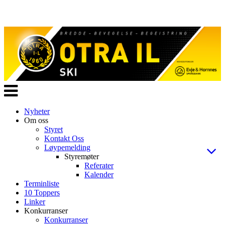
Veksle
navigasjon
Nyheter
Om oss
Styret
Kontakt Oss
Løypemelding
Styremøter
Referater
Kalender
Terminliste
10 Toppers
Linker
Konkurranser
Konkurranser