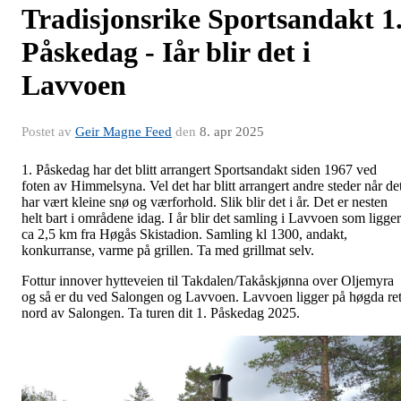
Tradisjonsrike Sportsandakt 1
Påskedag - Iår blir det i
Lavvoen
Postet av
Geir Magne Feed
den
8. apr 2025
1. Påskedag har det blitt arrangert Sportsandakt siden 1967 ved
foten av Himmelsyna. Vel det har blitt arrangert andre steder når de
har vært kleine snø og værforhold. Slik blir det i år. Det er nesten
helt bart i områdene idag. I år blir det samling i Lavvoen som ligger
ca 2,5 km fra Høgås Skistadion. Samling kl 1300, andakt,
konkurranse, varme på grillen. Ta med grillmat selv.
Fottur innover hytteveien til Takdalen/Takåskjønna over Oljemyra
og så er du ved Salongen og Lavvoen. Lavvoen ligger på høgda ret
nord av Salongen. Ta turen dit 1. Påskedag 2025.