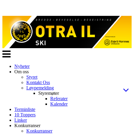
Veksle
navigasjon
Nyheter
Om oss
Styret
Kontakt Oss
Løypemelding
Styremøter
Referater
Kalender
Terminliste
10 Toppers
Linker
Konkurranser
Konkurranser