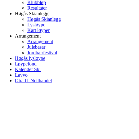
Klubbløp
Resultater
Høgås Skianlegg
Høgås Skianlegg
Lysløype
Kart løyper
Arrangement
Arrangement
Julebasar
Jordbærfestival
Høgås lysløype
Løypefond
Kalender Ski
Lavvo
Otra IL Netthandel