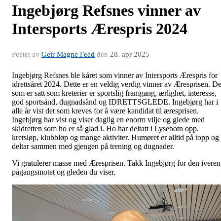
Ingebjørg Refsnes vinner av
Intersports Ærespris 2024
Postet av
Geir Magne Feed
den
28. apr 2025
Ingebjørg Refsnes ble kåret som vinner av Intersports Ærespris for
idrettsåret 2024. Dette er en veldig verdig vinner av Æresprisen. De
som er satt som kreterier er sportslig framgang, ærlighet, interesse,
god sportsånd, dugnadsånd og IDRETTSGLEDE. Ingebjørg har i
alle år vist det som kreves for å være kandidat til æresprisen.
Ingebjørg har vist og viser daglig en enorm vilje og glede med
skidretten som ho er så glad i. Ho har deltatt i Lysebotn opp,
kretsløp, klubbløp og mange aktiviter. Humøret er alltid på topp og
deltar sammen med gjengen på trening og dugnader.
Vi gratulerer masse med Æresprisen. Takk Ingebjørg for den iveren
pågangsmotet og gleden du viser.