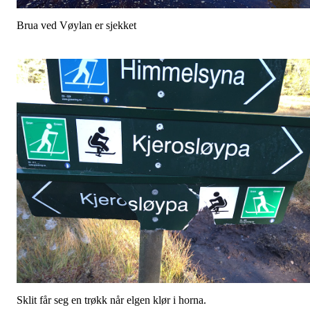
Brua ved Vøylan er sjekket
Sklit får seg en trøkk når elgen klør i horna.