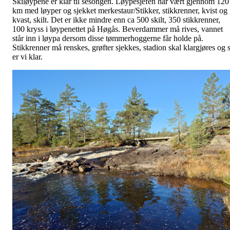
Skiløypene er klar til sesongen. Løypesjefen har vært gjennom 120
km med løyper og sjekket merkestaur/Stikker, stikkrenner, kvist og
kvast, skilt. Det er ikke mindre enn ca 500 skilt, 350 stikkrenner,
100 kryss i løypenettet på Høgås. Beverdammer må rives, vannet
står inn i løypa dersom disse tømmerhoggerne får holde på.
Stikkrenner må renskes, grøfter sjekkes, stadion skal klargjøres og 
er vi klar.