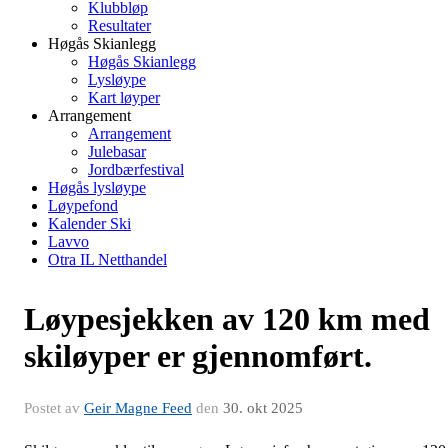
Klubbløp
Resultater
Høgås Skianlegg
Høgås Skianlegg
Lysløype
Kart løyper
Arrangement
Arrangement
Julebasar
Jordbærfestival
Høgås lysløype
Løypefond
Kalender Ski
Lavvo
Otra IL Netthandel
Løypesjekken av 120 km med
skiløyper er gjennomført.
Postet av
Geir Magne Feed
den
30. okt 2025