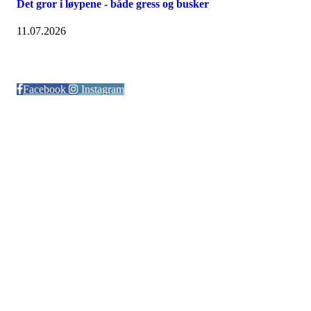
Det gror i løypene - både gress og busker
11.07.2026
Følg oss på:
Facebook
Instagram
© Otra IL