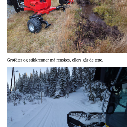
Grøfdter og stikkrenner må renskes, ellers går de tette.