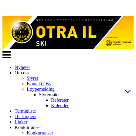
Veksle
navigasjon
Nyheter
Om oss
Styret
Kontakt Oss
Løypemelding
Styremøter
Referater
Kalender
Terminliste
10 Toppers
Linker
Konkurranser
Konkurranser