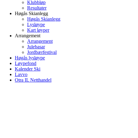
Klubbløp
Resultater
Høgås Skianlegg
Høgås Skianlegg
Lysløype
Kart løyper
Arrangement
Arrangement
Julebasar
Jordbærfestival
Høgås lysløype
Løypefond
Kalender Ski
Lavvo
Otra IL Netthandel