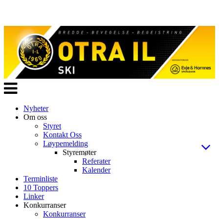
Veksle
navigasjon
Nyheter
Om oss
Styret
Kontakt Oss
Løypemelding
Styremøter
Referater
Kalender
Terminliste
10 Toppers
Linker
Konkurranser
Konkurranser