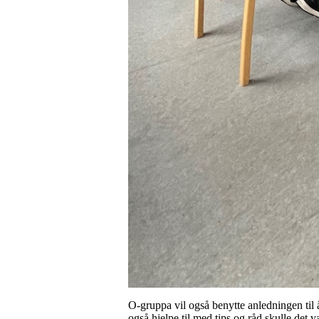
O-gruppa vil også benytte anledningen til 
også hjelpe til med tips og råd skulle det 