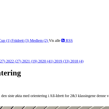
Cup (1)
Friidrett (3)
Medlem (2)
Vis alle
RSS
(27)
2022 (27)
2021 (19)
2020 (41)
2019 (33)
2018 (4)
ntering
il den siste økta med orientering i All-Idrett for 2&3 klassingene denne