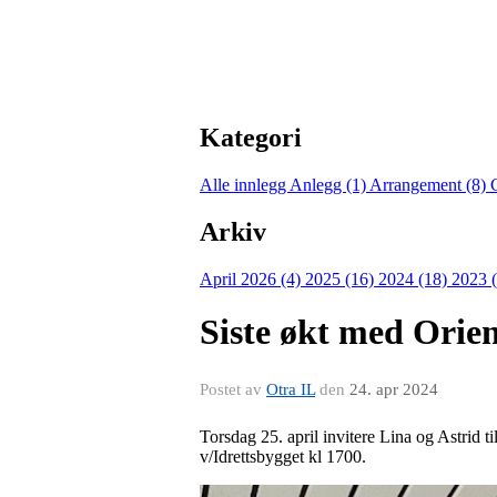
Kategori
Alle innlegg
Anlegg (1)
Arrangement (8)
Arkiv
April 2026 (4)
2025 (16)
2024 (18)
2023 
Siste økt med Orie
Postet av
Otra IL
den
24. apr 2024
Torsdag 25. april invitere Lina og Astrid t
v/Idrettsbygget kl 1700.