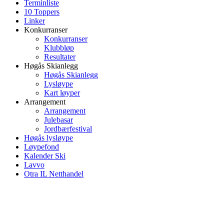
Terminliste
10 Toppers
Linker
Konkurranser
Konkurranser
Klubbløp
Resultater
Høgås Skianlegg
Høgås Skianlegg
Lysløype
Kart løyper
Arrangement
Arrangement
Julebasar
Jordbærfestival
Høgås lysløype
Løypefond
Kalender Ski
Lavvo
Otra IL Netthandel