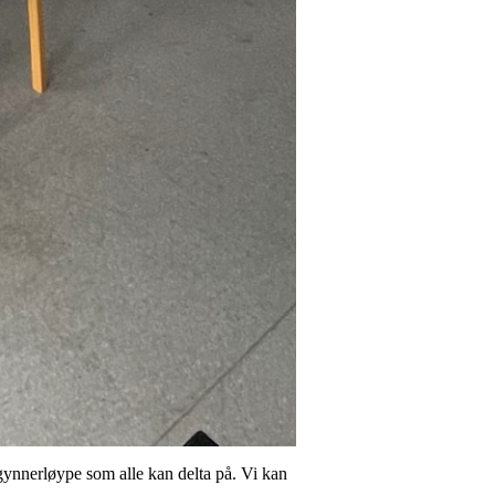
gynnerløype som alle kan delta på. Vi kan