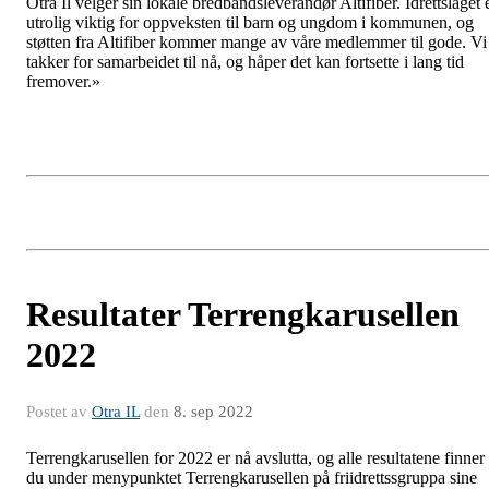
Otra Il velger sin lokale bredbåndsleverandør Altifiber. Idrettslaget 
utrolig viktig for oppveksten til barn og ungdom i kommunen, og
støtten fra Altifiber kommer mange av våre medlemmer til gode. Vi
takker for samarbeidet til nå, og håper det kan fortsette i lang tid
fremover.»
Resultater Terrengkarusellen
2022
Postet av
Otra IL
den
8. sep 2022
Terrengkarusellen for 2022 er nå avslutta, og alle resultatene finner
du under menypunktet Terrengkarusellen på friidrettssgruppa sine