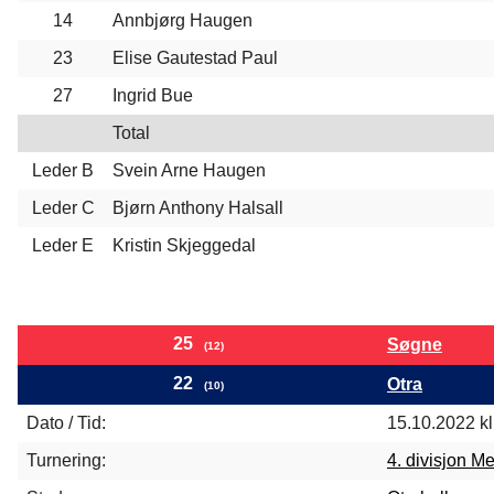
14
Annbjørg Haugen
23
Elise Gautestad Paul
27
Ingrid Bue
Total
Leder B
Svein Arne Haugen
Leder C
Bjørn Anthony Halsall
Leder E
Kristin Skjeggedal
25
Søgne
(12)
22
Otra
(10)
Dato / Tid:
15.10.2022 kl
Turnering:
4. divisjon M