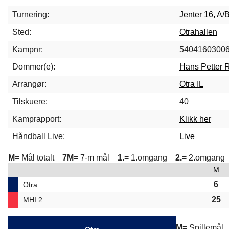
Turnering:
Jenter 16, A/
Sted:
Otrahallen
Kampnr:
5404160300
Dommer(e):
Hans Petter 
Arrangør:
Otra IL
Tilskuere:
40
Kamprapport:
Klikk her
Håndball Live:
Live
M
= Mål totalt
7M
= 7-m mål
1.
= 1.omgang
2.
= 2.omgang
M
6
Otra
25
MHI 2
M
= Spillemå