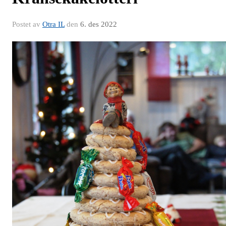
Postet av
Otra IL
den
6. des 2022