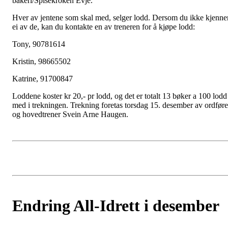
bakeri/Spisekroken Evje.
Hver av jentene som skal med, selger lodd. Dersom du ikke kjenne
ei av de, kan du kontakte en av treneren for å kjøpe lodd:
Tony, 90781614
Kristin, 98665502
Katrine, 91700847
Loddene koster kr 20,- pr lodd, og det er totalt 13 bøker a 100 lodd
med i trekningen. Trekning foretas torsdag 15. desember av ordføre
og hovedtrener Svein Arne Haugen.
Endring All-Idrett i desember