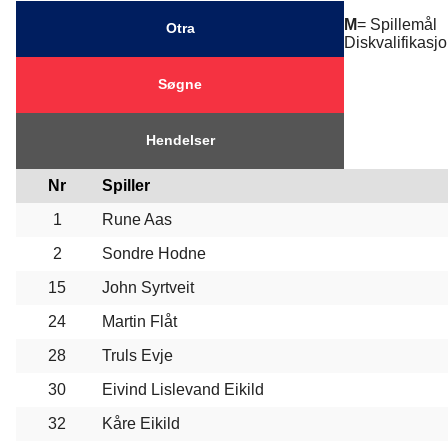
M
= Spillemå
Otra
Diskvalifikas
Søgne
Hendelser
Nr
Spiller
1
Rune Aas
2
Sondre Hodne
15
John Syrtveit
24
Martin Flåt
28
Truls Evje
30
Eivind Lislevand Eikild
32
Kåre Eikild