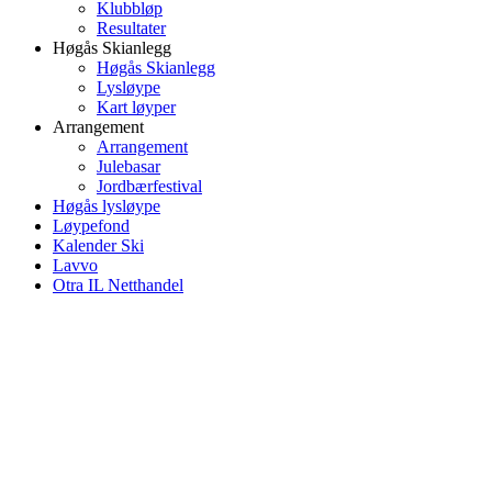
Klubbløp
Resultater
Høgås Skianlegg
Høgås Skianlegg
Lysløype
Kart løyper
Arrangement
Arrangement
Julebasar
Jordbærfestival
Høgås lysløype
Løypefond
Kalender Ski
Lavvo
Otra IL Netthandel