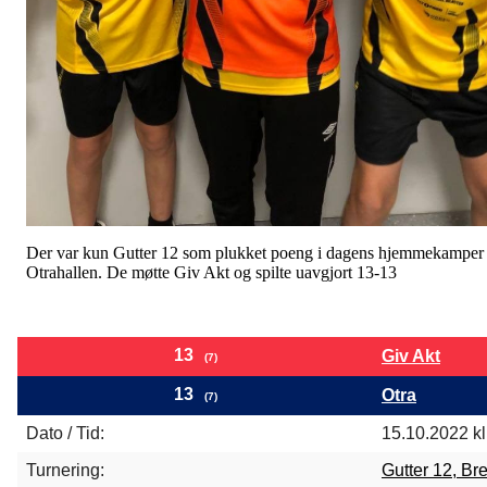
Der var kun Gutter 12 som plukket poeng i dagens hjemmekamper 
Otrahallen. De møtte Giv Akt og spilte uavgjort 13-13
13
Giv Akt
(7)
13
Otra
(7)
Dato / Tid:
15.10.2022 kl
Turnering:
Gutter 12, Br