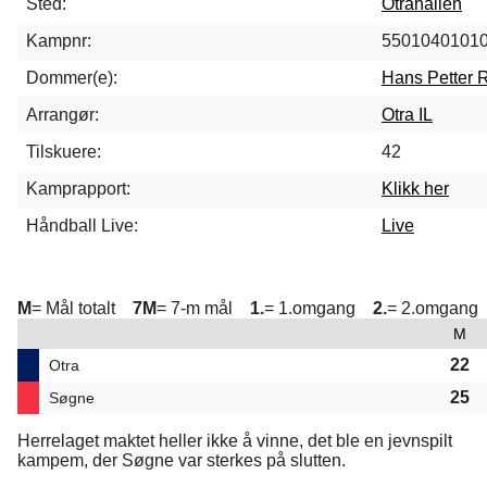
Sted:
Otrahallen
Kampnr:
5501040101
Dommer(e):
Hans Petter 
Arrangør:
Otra IL
Tilskuere:
42
Kamprapport:
Klikk her
Håndball Live:
Live
M
= Mål totalt
7M
= 7-m mål
1.
= 1.omgang
2.
= 2.omgang
M
22
Otra
25
Søgne
Herrelaget maktet heller ikke å vinne, det ble en jevnspilt
kampem, der Søgne var sterkes på slutten.