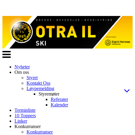
Veksle
navigasjon
Nyheter
Om oss
Styret
Kontakt Oss
Løypemelding
Styremøter
Referater
Kalender
Terminliste
10 Toppers
Linker
Konkurranser
Konkurranser