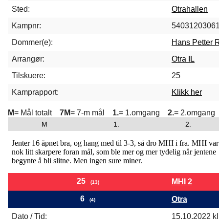
Sted:
Otrahallen
Kampnr:
5403120306
Dommer(e):
Hans Petter 
Arrangør:
Otra IL
Tilskuere:
25
Kamprapport:
Klikk her
M
= Mål totalt
7M
= 7-m mål
1.
= 1.omgang
2.
= 2.omgang
M
1.
2.
Jenter 16 åpnet bra, og hang med til 3-3, så dro MHI i fra. MHI var
nok litt skarpere foran mål, som ble mer og mer tydelig når jentene
begynte å bli slitne. Men ingen sure miner.
25
MHI 2
(13)
6
Otra
(4)
Dato / Tid:
15.10.2022 kl