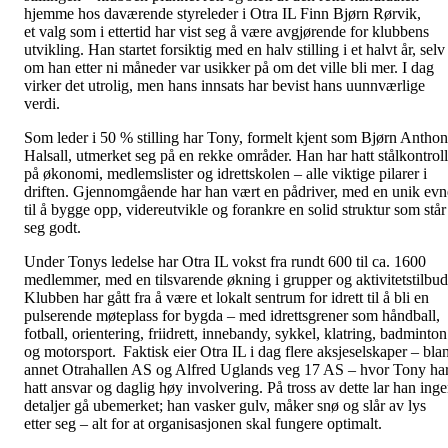
hjemme hos daværende styreleder i Otra IL Finn Bjørn Rørvik,
et valg som i ettertid har vist seg å være avgjørende for klubbens
utvikling. Han startet forsiktig med en halv stilling i et halvt år, selv
om han etter ni måneder var usikker på om det ville bli mer. I dag
virker det utrolig, men hans innsats har bevist hans uunnværlige
verdi.
Som leder i 50 % stilling har Tony, formelt kjent som Bjørn Antho
Halsall, utmerket seg på en rekke områder. Han har hatt stålkontroll
på økonomi, medlemslister og idrettskolen – alle viktige pilarer i
driften. Gjennomgående har han vært en pådriver, med en unik evn
til å bygge opp, videreutvikle og forankre en solid struktur som står
seg godt.
Under Tonys ledelse har Otra IL vokst fra rundt 600 til ca. 1600
medlemmer, med en tilsvarende økning i grupper og aktivitetstilbud
Klubben har gått fra å være et lokalt sentrum for idrett til å bli en
pulserende møteplass for bygda – med idrettsgrener som håndball,
fotball, orientering, friidrett, innebandy, sykkel, klatring, badminton
og motorsport. Faktisk eier Otra IL i dag flere aksjeselskaper – blan
annet Otrahallen AS og Alfred Uglands veg 17 AS – hvor Tony ha
hatt ansvar og daglig høy involvering. På tross av dette lar han ing
detaljer gå ubemerket; han vasker gulv, måker snø og slår av lys
etter seg – alt for at organisasjonen skal fungere optimalt.