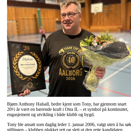
Bjørn Anthony Halsall, bedre kjent som Tony, har gjennom snart
20½ år vært en bærende kraft i Otra IL – et symbol på kontinuitet,
engasjement og utvikling i både klubb og bygd.
Tony ble ansatt som daglig leder 1. januar 2006, valgt uten å ha søk
stillingen – klubben plukket rett og slett ut den rette kandidaten