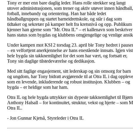
Tony er mer enn bare daglig leder. Hans rolle strekker seg langt
utover administrasjonen, som trener og aktiv utøver innen håndball,
fotball, innebandy og orientering. Han har både ledet
håndballgruppen og startet barneidrettskole, og står i dag som
tidtaker og sekretær på kamper helt fra kretsnivå og opp. Publikum
kjenner han gjerne som "Mr. Otra IL“ – et kallenavn som beskriver
hans status som bygdas og klubbens omgjengelige og venlige ansik
Under kampen mot KSI 2 torsdag 23. april ble Tony hedret i pause
– en velfortjent anerkjennelse av hans enestående innsats. Igjen vist
hele bygda sin takknemlighet for det som har vært, og fortsatt er,
Tony sin daglige tilstedeværelse og dedikasjon.
Med sitt faglige engasjement, sitt lederskap og sin omsorg for barn
og ungdom, har Tony bidratt avgjørende til at Otra IL i dag opplev
som en levende, inkluderende og robust institusjon. Klubben – og
bygda – er heldige som har ham.
Otra IL og hele bygda uttrykker sin dypeste takknemlighet til Bjørn
Anthony Halsall – for kontinuitet, struktur, vekst og hjerte – som M
Otra IL.
- Jon Gunnar Kjetså, Styreleder i Otra IL