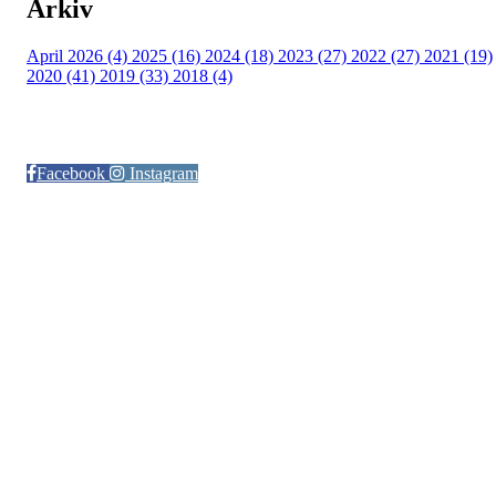
Arkiv
April 2026 (4)
2025 (16)
2024 (18)
2023 (27)
2022 (27)
2021 (19)
2020 (41)
2019 (33)
2018 (4)
Følg oss på:
Facebook
Instagram
© Otra IL