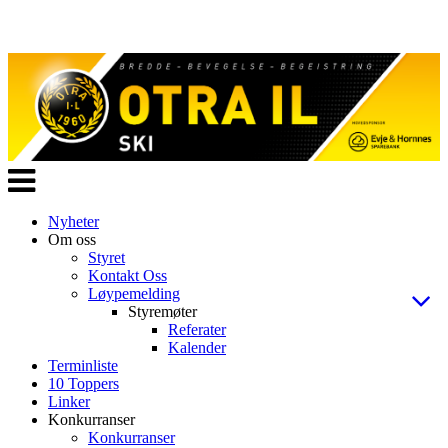
Veksle
navigasjon
Nyheter
Om oss
Styret
Kontakt Oss
Løypemelding
Styremøter
Referater
Kalender
Terminliste
10 Toppers
Linker
Konkurranser
Konkurranser