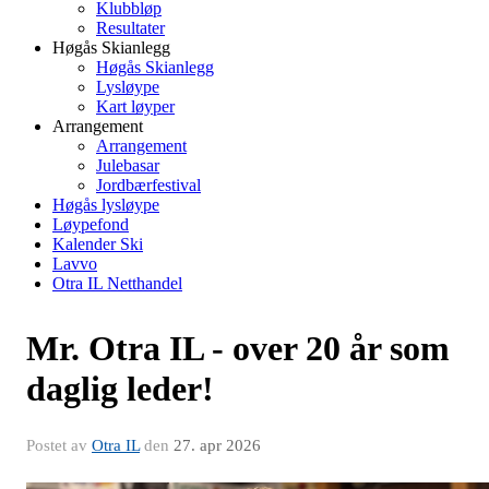
Klubbløp
Resultater
Høgås Skianlegg
Høgås Skianlegg
Lysløype
Kart løyper
Arrangement
Arrangement
Julebasar
Jordbærfestival
Høgås lysløype
Løypefond
Kalender Ski
Lavvo
Otra IL Netthandel
Mr. Otra IL - over 20 år som
daglig leder!
Postet av
Otra IL
den
27. apr 2026