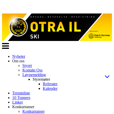
Veksle
navigasjon
Nyheter
Om oss
Styret
Kontakt Oss
Løypemelding
Styremøter
Referater
Kalender
Terminliste
10 Toppers
Linker
Konkurranser
Konkurranser