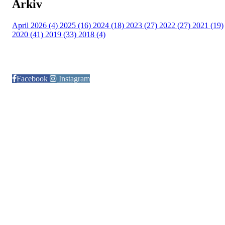
Arkiv
April 2026 (4)
2025 (16)
2024 (18)
2023 (27)
2022 (27)
2021 (19)
2020 (41)
2019 (33)
2018 (4)
Følg oss på:
Facebook
Instagram
© Otra IL