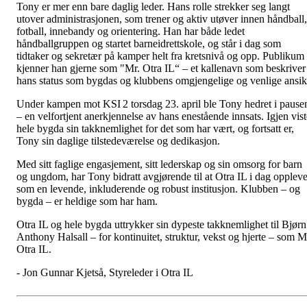
Tony er mer enn bare daglig leder. Hans rolle strekker seg langt
utover administrasjonen, som trener og aktiv utøver innen håndball,
fotball, innebandy og orientering. Han har både ledet
håndballgruppen og startet barneidrettskole, og står i dag som
tidtaker og sekretær på kamper helt fra kretsnivå og opp. Publikum
kjenner han gjerne som "Mr. Otra IL“ – et kallenavn som beskriver
hans status som bygdas og klubbens omgjengelige og venlige ansik
Under kampen mot KSI 2 torsdag 23. april ble Tony hedret i pause
– en velfortjent anerkjennelse av hans enestående innsats. Igjen vist
hele bygda sin takknemlighet for det som har vært, og fortsatt er,
Tony sin daglige tilstedeværelse og dedikasjon.
Med sitt faglige engasjement, sitt lederskap og sin omsorg for barn
og ungdom, har Tony bidratt avgjørende til at Otra IL i dag opplev
som en levende, inkluderende og robust institusjon. Klubben – og
bygda – er heldige som har ham.
Otra IL og hele bygda uttrykker sin dypeste takknemlighet til Bjørn
Anthony Halsall – for kontinuitet, struktur, vekst og hjerte – som M
Otra IL.
- Jon Gunnar Kjetså, Styreleder i Otra IL