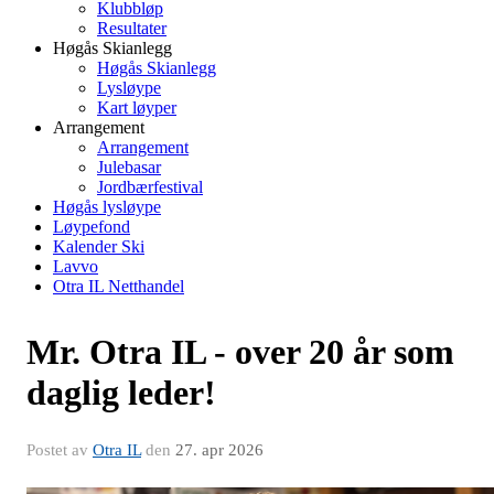
Klubbløp
Resultater
Høgås Skianlegg
Høgås Skianlegg
Lysløype
Kart løyper
Arrangement
Arrangement
Julebasar
Jordbærfestival
Høgås lysløype
Løypefond
Kalender Ski
Lavvo
Otra IL Netthandel
Mr. Otra IL - over 20 år som
daglig leder!
Postet av
Otra IL
den
27. apr 2026