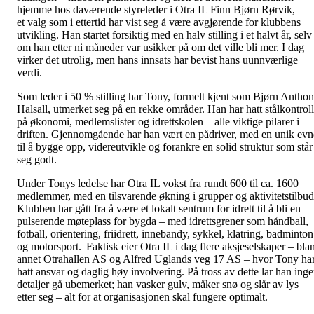
hjemme hos daværende styreleder i Otra IL Finn Bjørn Rørvik,
et valg som i ettertid har vist seg å være avgjørende for klubbens
utvikling. Han startet forsiktig med en halv stilling i et halvt år, selv
om han etter ni måneder var usikker på om det ville bli mer. I dag
virker det utrolig, men hans innsats har bevist hans uunnværlige
verdi.
Som leder i 50 % stilling har Tony, formelt kjent som Bjørn Antho
Halsall, utmerket seg på en rekke områder. Han har hatt stålkontroll
på økonomi, medlemslister og idrettskolen – alle viktige pilarer i
driften. Gjennomgående har han vært en pådriver, med en unik evn
til å bygge opp, videreutvikle og forankre en solid struktur som står
seg godt.
Under Tonys ledelse har Otra IL vokst fra rundt 600 til ca. 1600
medlemmer, med en tilsvarende økning i grupper og aktivitetstilbud
Klubben har gått fra å være et lokalt sentrum for idrett til å bli en
pulserende møteplass for bygda – med idrettsgrener som håndball,
fotball, orientering, friidrett, innebandy, sykkel, klatring, badminton
og motorsport. Faktisk eier Otra IL i dag flere aksjeselskaper – blan
annet Otrahallen AS og Alfred Uglands veg 17 AS – hvor Tony ha
hatt ansvar og daglig høy involvering. På tross av dette lar han ing
detaljer gå ubemerket; han vasker gulv, måker snø og slår av lys
etter seg – alt for at organisasjonen skal fungere optimalt.