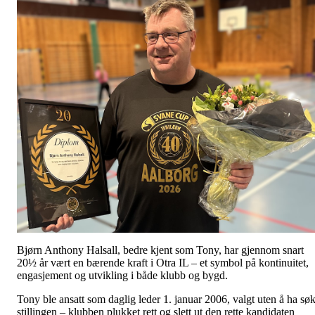
Bjørn Anthony Halsall, bedre kjent som Tony, har gjennom snart
20½ år vært en bærende kraft i Otra IL – et symbol på kontinuitet,
engasjement og utvikling i både klubb og bygd.
Tony ble ansatt som daglig leder 1. januar 2006, valgt uten å ha søk
stillingen – klubben plukket rett og slett ut den rette kandidaten